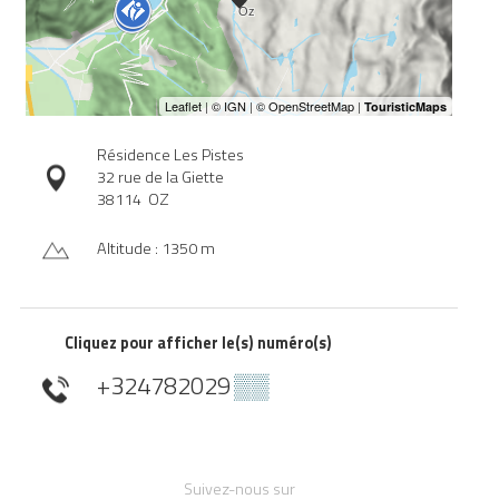
Résidence Les Pistes
32 rue de la Giette
38114
OZ
Altitude : 1350 m
Cliquez pour afficher le(s) numéro(s)
+324782029
▒▒
Suivez-nous sur