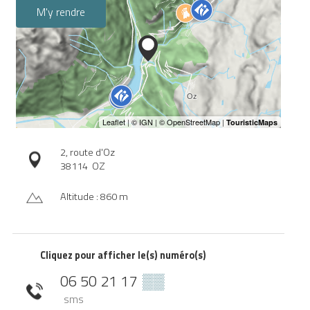
M'y rendre
2, route d'Oz
38114
OZ
Altitude : 860 m
Cliquez pour afficher le(s) numéro(s)
06 50 21 17
▒▒
sms