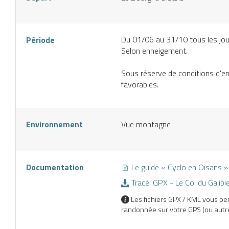
CES
éserver
J’achète
une
mon
Du 01/06 au 31/10 tous les jou
Période
ctivité
forfait
Selon enneigement.
n ligne
E
Sous réserve de conditions d'
ND
favorables.
Environnement
Vue montagne
Documentation
Le guide « Cyclo en Oisans »
Tracé .GPX - Le Col du Galibie
Les fichiers GPX / KML vous per
randonnée sur votre GPS (ou autre