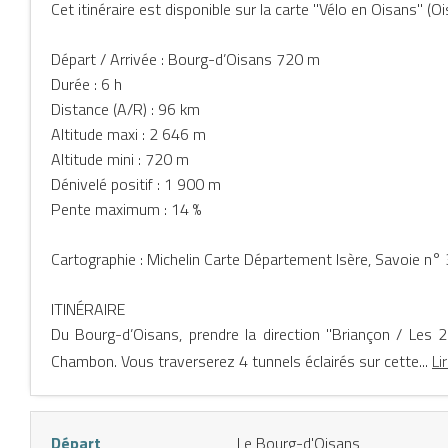
Cet itinéraire est disponible sur la carte "Vélo en Oisans" (
Départ / Arrivée : Bourg-d’Oisans 720 m
Durée : 6 h
Distance (A/R) : 96 km
Altitude maxi : 2 646 m
Altitude mini : 720 m
Dénivelé positif : 1 900 m
Pente maximum : 14 %
Cartographie : Michelin Carte Département Isère, Savoie n°
ITINÉRAIRE
Du Bourg-d’Oisans, prendre la direction "Briançon / Les 
Chambon. Vous traverserez 4 tunnels éclairés sur cette...
Li
IENCES
Départ
Le Bourg-d'Oisans