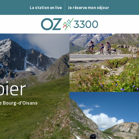
DE HIVER
La station en live
Je réserve mon séjour
bier
e Bourg-d'Oisans