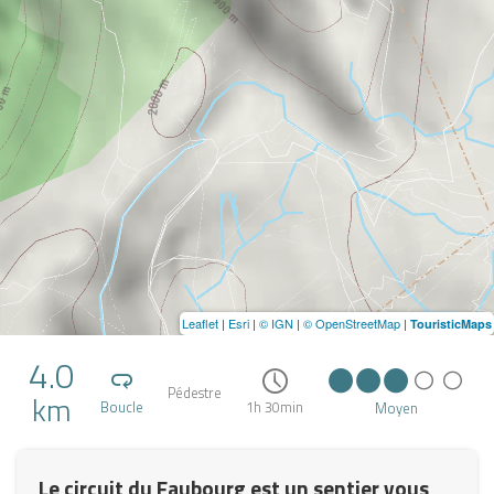
Leaflet
|
Esri
|
© IGN
|
© OpenStreetMap
|
TouristicMaps
4.0
Pédestre
km
Boucle
1h 30min
Moyen
Le circuit du Faubourg est un sentier vous