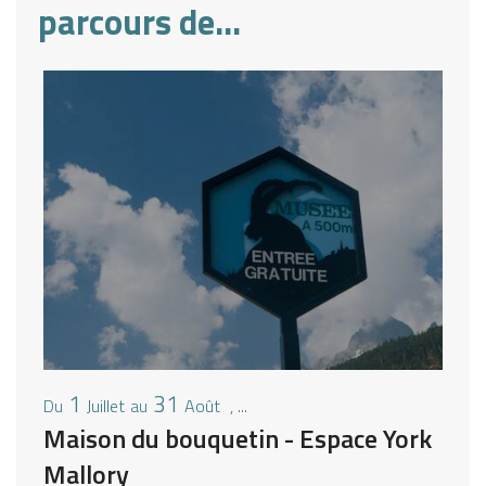
parcours de...
1
31
Juillet
Août
,
...
Du
au
Du
Maison du bouquetin - Espace York
Mu
Mallory
Va