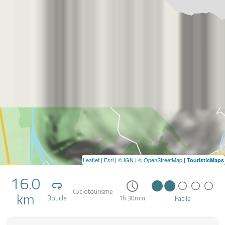
Leaflet
|
Esri
|
© IGN
|
© OpenStreetMap
|
TouristicMaps
16.0
Cyclotourisme
km
Boucle
1h 30min
Facile