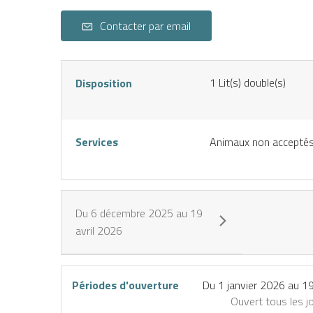
Contacter par email
1
Lit(s) double(s)
Disposition
Services
Animaux non accepté
Du
6 décembre 2025
au
19
IENCES
avril 2026
CES
Périodes d'ouverture
Du
1 janvier 2026
au
19
éserver
J’achète
une
mon
Ouvert
tous les j
ctivité
forfait