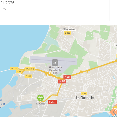
oût 2026
ours