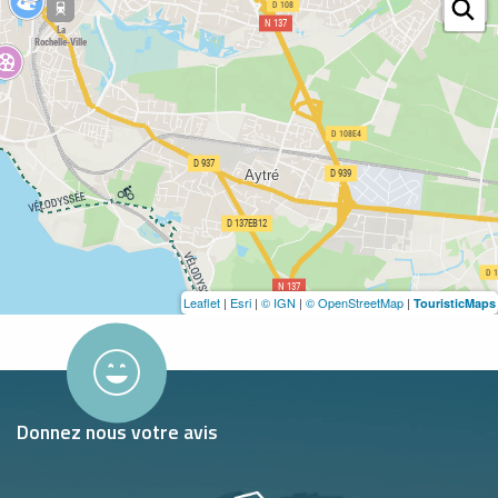
Leaflet
|
Esri
|
© IGN
|
© OpenStreetMap
|
TouristicMaps
Donnez nous votre avis