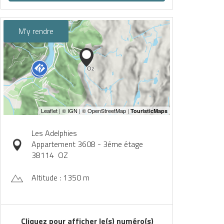
M'y rendre
Les Adelphies
Appartement 3608 - 3éme étage
38114
OZ
Altitude : 1350 m
Cliquez pour afficher le(s) numéro(s)