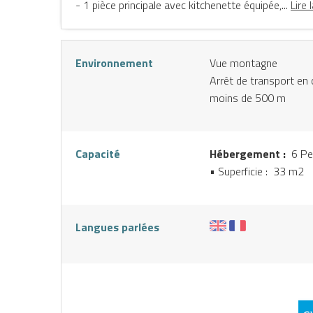
- 1 pièce principale avec kitchenette équipée,...
Lire 
Environnement
Vue montagne
Arrêt de transport e
moins de 500 m
Capacité
Hébergement :
6 Pe
• Superficie :
33 m
2
NE
Langues parlées