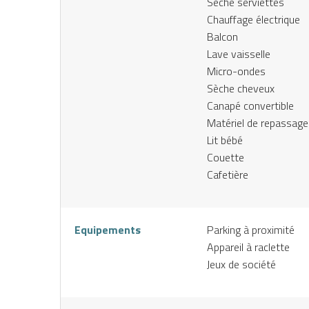
Sèche serviettes
Chauffage électrique
Balcon
Lave vaisselle
Micro-ondes
Sèche cheveux
Canapé convertible
Matériel de repassage
Lit bébé
Couette
Cafetière
IENCES
CES
Equipements
Parking à proximité
éserver
J’achète
Appareil à raclette
une
mon
Jeux de société
ctivité
forfait
n ligne