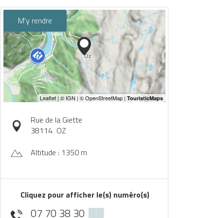
M'y rendre
Rue de la Giette
38114
OZ
Altitude : 1350 m
Cliquez pour afficher le(s) numéro(s)
07 70 38 30
▒▒