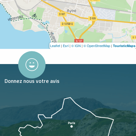
Leaflet
|
Esri
|
© IGN
|
© OpenStreetMap
|
TouristicMaps
Donnez nous votre avis