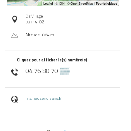
Oz Village
38114
OZ
Altitude : 864 m
Cliquez pour afficher le(s) numéro(s)
04 76 80 70
▒▒
mairieozenoisans.fr