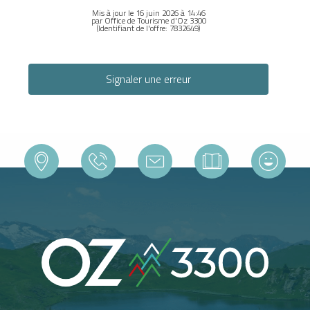
Mis à jour le 16 juin 2026 à 14:46
par Office de Tourisme d'Oz 3300
(Identifiant de l'offre:
7832649
)
Signaler une erreur