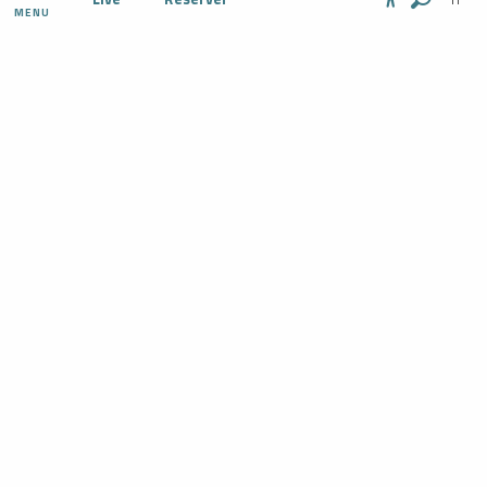
MENU
Recherc
Accessibil
DÉCOUVRIR
ACTIVITÉ
S'ORGANISER
SUR PLACE
AGENDA
RÉSERVER