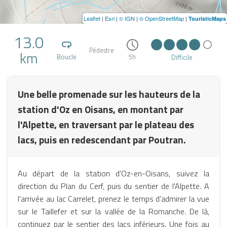
Leaflet
|
Esri
|
© IGN
|
© OpenStreetMap
|
TouristicMaps
13.0
Pédestre
km
Boucle
5h
Difficile
Une belle promenade sur les hauteurs de la
station d'Oz en Oisans, en montant par
l'Alpette, en traversant par le plateau des
lacs, puis en redescendant par Poutran.
Au départ de la station d'Oz-en-Oisans, suivez la
direction du Plan du Cerf, puis du sentier de l'Alpette. A
l'arrivée au lac Carrelet, prenez le temps d’admirer la vue
sur le Taillefer et sur la vallée de la Romanche. De là,
continuez par le sentier des lacs inférieurs. Une fois au