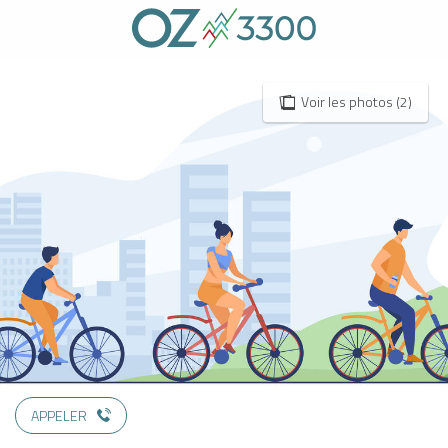
Aller
au
contenu
principal
Voir les photos (2)
APPELER