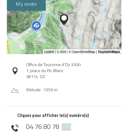
M'y rendre
Office de Tourisme d'Oz 3300
1, place du Pic Blanc
38114
OZ
Altitude : 1350 m
Cliquez pour afficher le(s) numéro(s)
04 76 80 78
▒▒