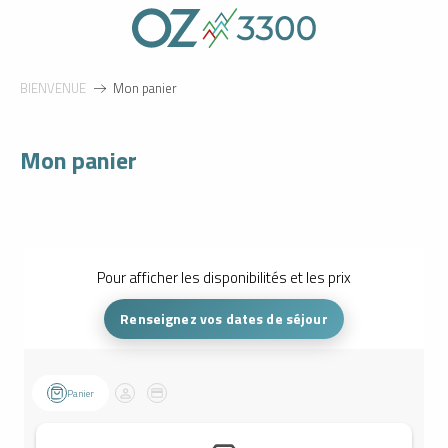
Aller
au
contenu
principal
BIENVENUE
Mon panier
Mon panier
Pour afficher les disponibilités et les prix
Renseignez vos dates de séjour
Panier
Client
Paiement