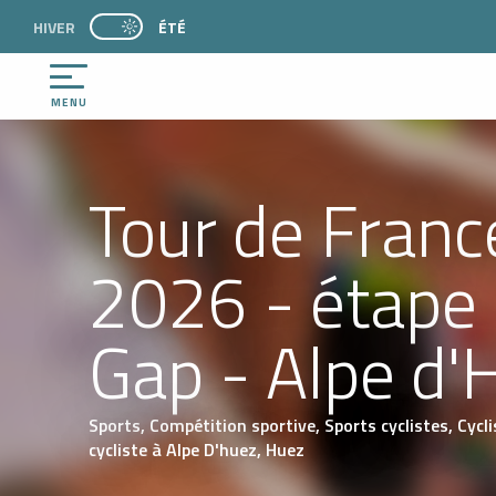
Aller
HIVER
PAGE D’ACCUEIL ACTUELLE ÉTÉ : PASSER EN MO
ÉTÉ
PAGE D’ACCUEIL ACTUELLE ÉTÉ : PASSER EN MODE HIVER
au
contenu
principal
MENU
Tour de Franc
2026 - étape 
Gap - Alpe d'
Sports,
Compétition sportive,
Sports cyclistes,
Cycl
cycliste
à Alpe D'huez, Huez