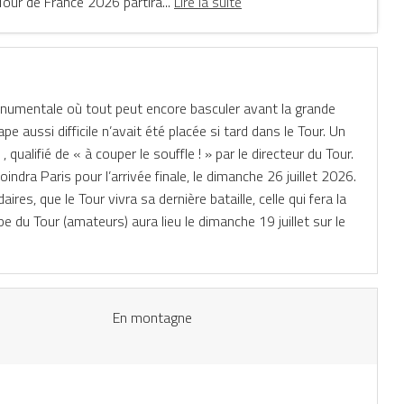
Tour de France 2026 partira...
Lire la suite
monumentale où tout peut encore basculer avant la grande
pe aussi difficile n’avait été placée si tard dans le Tour. Un
ualifié de « à couper le souffle ! » par le directeur du Tour.
indra Paris pour l’arrivée finale, le dimanche 26 juillet 2026.
ires, que le Tour vivra sa dernière bataille, celle qui fera la
e du Tour (amateurs) aura lieu le dimanche 19 juillet sur le
En montagne