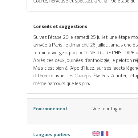
Courte, nerveuse et spectaculaire, la 19e étape du 
Conseils et suggestions
Suivez l'étape 20 le samedi 25 juillet, une étape 
arrivée à Paris, le dimanche 26 juillet. Jamais une éta
terrain « vierge » pour « CONSTRUIRE L'HISTOIRE » , q
Après ces deux journées d’anthologie, le peloton rejo
Mais c’est bien à l’Alpe d’Huez, sur ses lacets légenda
différence avant les Champs-Élysées. A noter, l'étap
même parcours que les pro.
NE
Environnement
Vue montagne
Langues parlées