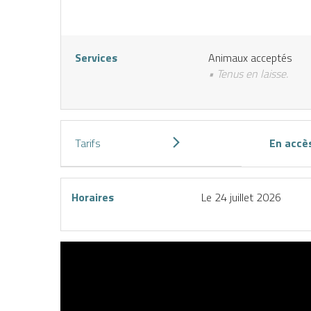
Services
Animaux acceptés
• Tenus en laisse.
Tarifs
En accès
IENCES
CES
Horaires
Le
24 juillet 2026
éserver
J’achète
une
mon
ctivité
forfait
n ligne