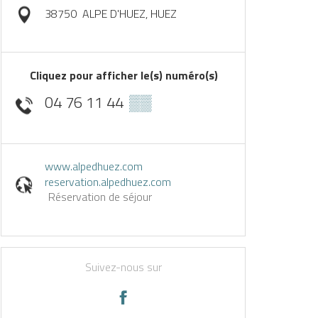
38750
ALPE D'HUEZ, HUEZ
Cliquez pour afficher le(s) numéro(s)
04 76 11 44
▒▒
www.alpedhuez.com
reservation.alpedhuez.com
Réservation de séjour
Suivez-nous sur