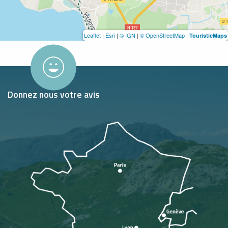
Leaflet
|
Esri
|
© IGN
|
© OpenStreetMap
|
TouristicMaps
Donnez nous votre avis