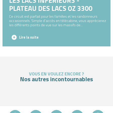
LES LACS INFÉRIEURS -
PLATEAU DES LACS OZ 3300
Ce circuit est parfait pour les familles et les randonneurs
occasionnels. Simple d'accès en télécabine, vous apprécierez
les différents points de vue sur les massifs de...
Lire la suite
VOUS EN VOULEZ ENCORE ?
Nos autres incontournables
Incontournable
PARCOURS DE COURSE D’ORIENTATION