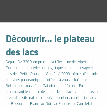
Découvrir… le plateau
des lacs
Depuis Oz 3300, empruntez la télécabine de l’Alpette ou de
Poutran pour accéder au magnifique plateau sauvage des
lacs des Petits Rousses. Arrivés à 2000 mètres d’altitude,
des vues panoramiques s’offrent à vous : chaîne de
Belledonne, massifs du Taillefer et du Vercors. En
empruntant le chemin de la boucle des lacs vous rentrez au
cœur d’un site naturel classé. Le sentier arpente cinq lacs :
lac Besson, lac Blanc, lac Noir, lac Faucille, lac Carrelet. Ils